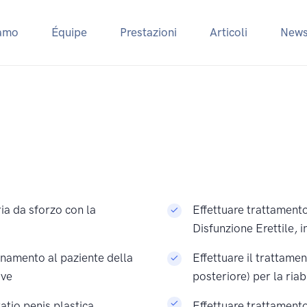
iamo
Équipe
Prestazioni
Articoli
New
ia da sforzo con la
Effettuare trattamento
Disfunzione Erettile, i
rinamento al paziente della
Effettuare il trattame
ive
posteriore) per la riab
atio penis plastica
Effettuare trattamento 