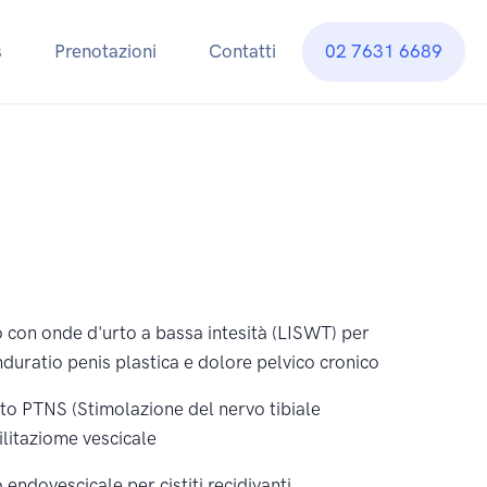
s
Prenotazioni
Contatti
02 7631 6689
 con onde d'urto a bassa intesità (LISWT) per
nduratio penis plastica e dolore pelvico cronico
nto PTNS (Stimolazione del nervo tibiale
ilitaziome vescicale
endovescicale per cistiti recidivanti